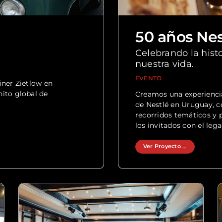
50 años Nes
Celebrando la hist
nuestra vida.
EVENTO
iner Zietlow en
ito global de
Creamos una experienci
de Nestlé en Uruguay, 
recorridos temáticos y 
los invitados con el leg
Ver Proyecto
→
Ver Proyecto