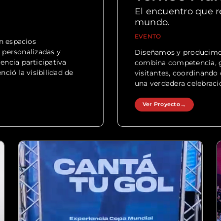
El encuentro que r
mundo.
EVENTO
n espacios
s personalizadas y
Diseñamos y producimos
ncia participativa
combina competencia, g
nció la visibilidad de
visitantes, coordinando 
una verdadera celebració
Ver Proyecto
→
Ver Proyecto