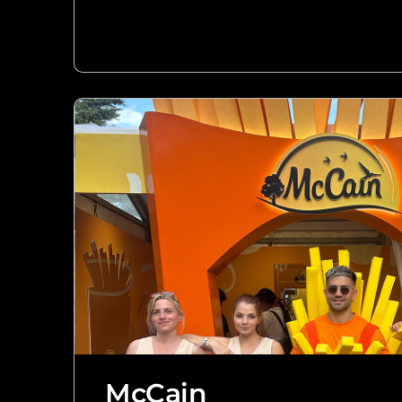
McCain