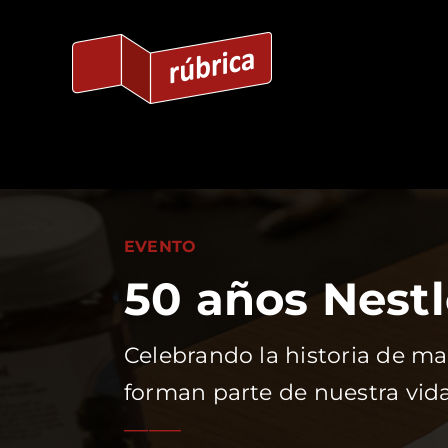
Saltar
al
contenido
EVENTO
50 años Nest
Celebrando la historia de m
forman parte de nuestra vida
_______