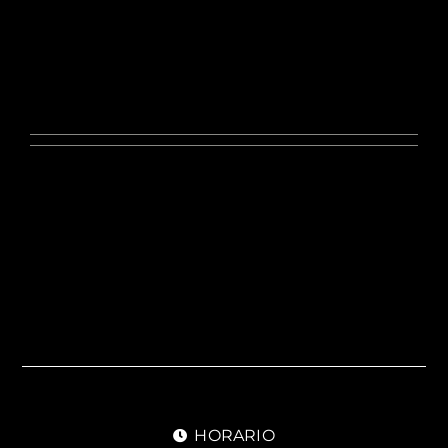
Este autor no presenta ningún
detalle.
Hasta ahora Sofia Farinasso ha
creado 0 entradas de blog.
HORARIO