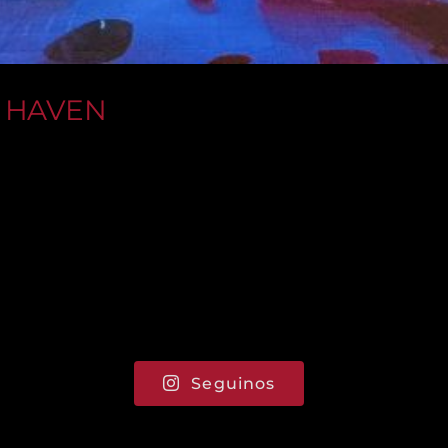
ra HAVEN
5
Seguinos